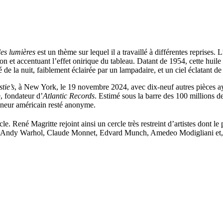
es lumières
est un thème sur lequel il a travaillé à différentes reprises. L
ion et accentuant l’effet onirique du tableau. Datant de 1954, cette huile 
 de la nuit, faiblement éclairée par un lampadaire, et un ciel éclatant de
tie’s
, à New York, le 19 novembre 2024, avec dix-neuf autres pièces ay
, fondateur d’
Atlantic Records
. Estimé sous la barre des 100 millions d
ionneur américain resté anonyme.
cle. René Magritte rejoint ainsi un cercle très restreint d’artistes dont l
mt, Andy Warhol, Claude Monnet, Edvard Munch, Amedeo Modigliani et,