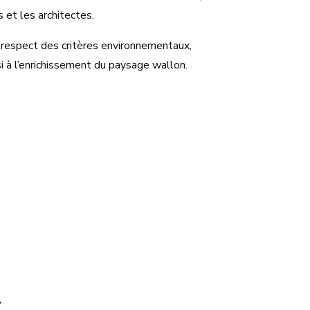
s et les architectes.
au respect des critères environnementaux,
si à l’enrichissement du paysage wallon.
7