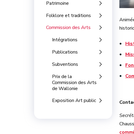
Patrimoine
Folklore et traditions
Animée 
Commission des Arts
histori
Intégrations
His
Publications
Mis
Subventions
Fon
Com
Prix de la
Commission des Arts
de Wallonie
Exposition Art public
Conta
Secrét
Chauss
commi