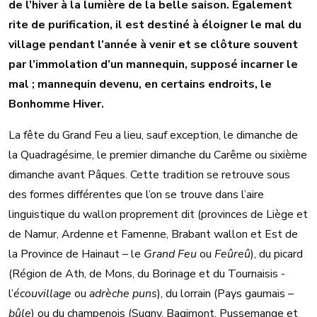
de l’hiver à la lumière de la belle saison. Également
rite de purification, il est destiné à éloigner le mal du
village pendant l’année à venir et se clôture souvent
par l’immolation d’un mannequin, supposé incarner le
mal ; mannequin devenu, en certains endroits, le
Bonhomme Hiver.
La fête du Grand Feu a lieu, sauf exception, le dimanche de
la Quadragésime, le premier dimanche du Carême ou sixième
dimanche avant Pâques. Cette tradition se retrouve sous
des formes différentes que l’on se trouve dans l’aire
linguistique du wallon proprement dit (provinces de Liège et
de Namur, Ardenne et Famenne, Brabant wallon et Est de
la Province de Hainaut – le
Grand Feu
ou
Feûreû
), du picard
(Région de Ath, de Mons, du Borinage et du Tournaisis -
l’
écouvillage
ou
adrèche puns
), du lorrain (Pays gaumais –
bûle
) ou du champenois (Sugny, Bagimont, Pussemange et