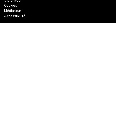
Vie privée
Museozoom
Cookies
Médiateur
Musée du Carnaval et du Masque
Accessibilité
Fondation wallonne de LLN
BiblioWall