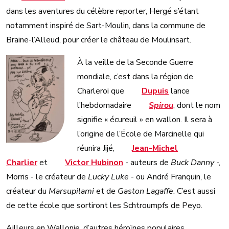
dans les aventures du célèbre reporter, Hergé s’étant
notamment inspiré de Sart-Moulin, dans la commune de
Braine-l’Alleud, pour créer le château de Moulinsart.
À la veille de la Seconde Guerre
mondiale, c’est dans la région de
Charleroi que
Dupuis
lance
l’hebdomadaire
Spirou
, dont le nom
signifie « écureuil » en wallon. Il sera à
l’origine de l’École de Marcinelle qui
réunira Jijé,
Jean-Michel
Charlier
et
Victor Hubinon
- auteurs de
Buck Danny
-,
Morris - le créateur de
Lucky Luke
- ou André Franquin, le
créateur du
Marsupilami
et de
Gaston Lagaffe
. C’est aussi
de cette école que sortiront les Schtroumpfs de Peyo.
Ailleurs en Wallonie, d’autres héroïnes populaires