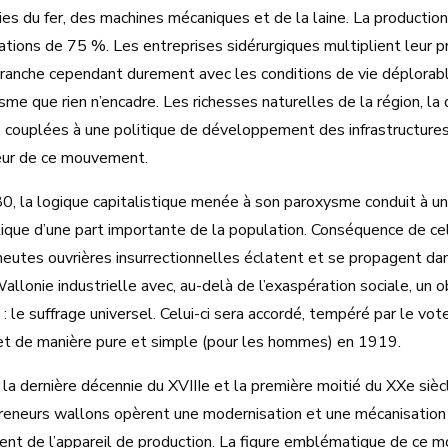
ies du fer, des machines mécaniques et de la laine. La production
tions de 75 %. Les entreprises sidérurgiques multiplient leur prod
tranche cependant durement avec les conditions de vie déplorable
isme que rien n’encadre. Les richesses naturelles de la région, la
, couplées à une politique de développement des infrastructures r
eur de ce mouvement.
0, la logique capitalistique menée à son paroxysme conduit à un
ique d’une part importante de la population. Conséquence de ce
eutes ouvrières insurrectionnelles éclatent et se propagent da
allonie industrielle avec, au-delà de l’exaspération sociale, un ob
 : le suffrage universel. Celui-ci sera accordé, tempéré par le vote
t de manière pure et simple (pour les hommes) en 1919.
la dernière décennie du XVIIIe et la première moitié du XXe sièc
reneurs wallons opèrent une modernisation et une mécanisation
ent de l’appareil de production. La figure emblématique de ce