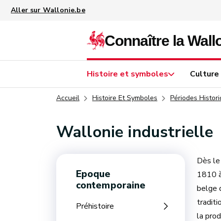
Aller au contenu principal
Histoire et symboles
Culture
Accueil
Histoire Et Symboles
Périodes Histor
Wallonie industrielle
Dès le 
Epoque
1810 à
contemporaine
belge 
tradit
Préhistoire
la pro