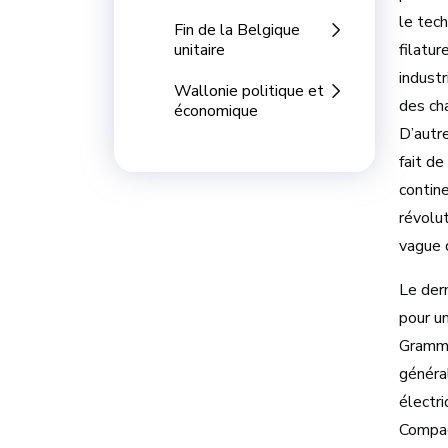
le tech
Fin de la Belgique
unitaire
filatur
industr
Wallonie politique et
des cha
économique
D’autr
fait d
contine
révolut
vague 
Le der
pour u
Gramme 
général
électr
Compag