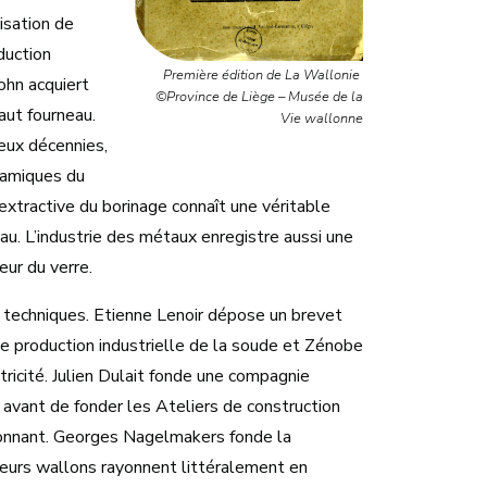
isation de
duction
Première édition de La Wallonie
John acquiert
©Province de Liège – Musée de la
aut fourneau.
Vie wallonne
eux décennies,
ynamiques du
 extractive du borinage connaît une véritable
eau. L’industrie des métaux enregistre aussi une
ur du verre.
s techniques. Etienne Lenoir dépose un brevet
e production industrielle de la soude et Zénobe
tricité. Julien Dulait fonde une compagnie
, avant de fonder les Ateliers de construction
sionnant. Georges Nagelmakers fonde la
ieurs wallons rayonnent littéralement en