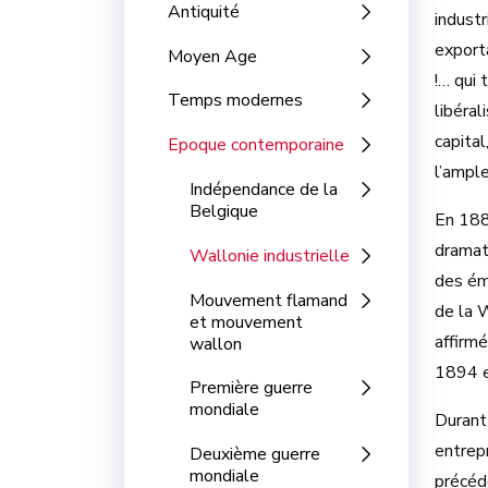
Antiquité
industr
exporta
Moyen Age
!… qui 
Temps modernes
libéral
capital
Epoque contemporaine
l’ampl
Indépendance de la
Belgique
En 188
dramat
Wallonie industrielle
des ém
Mouvement flamand
de la W
et mouvement
affirmé
wallon
1894 e
Première guerre
mondiale
Durant 
entrep
Deuxième guerre
mondiale
précéd