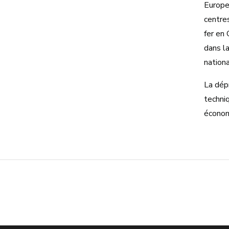
Europe 
centre
fer en 
dans la
nationa
La dép
techni
économ