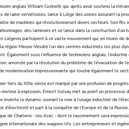
nicien anglais William Cockerill qui, après avoir soutenu la mécan
es de laine verviétoises, lance à Liège des usines assurant la pro
ielle de machines qui révolutionneront divers secteurs. Son fils 
rbonnages, des laminoirs et se lance dans la construction d’un h
es Liégeois participent à ce vaste mouvement qui, en moins de d
e la région Meuse-Vesdre l’un des centres industriels les plus d
nt. Également sous l’influence de techniciens anglais, l’industrie
ion, amorcée par la résolution du problème de l’évacuation de l’
de modernisation impressionnante qui touche également le secte
nier tiers du XIXe siècle est marqué par une profusion de progrè
n moteur à explosion, Ernest Solvay met au point un processus d
invente la dynamo, ouvrant la voie à l’usage industriel de l’élec
e d’électricité et part à la conquête de l’Europe et de la Russie
ique de Charleroi - les Acec - dont le rayonnement sera impres
nie internationale des wagons-lits. Les entrepreneurs et ingén