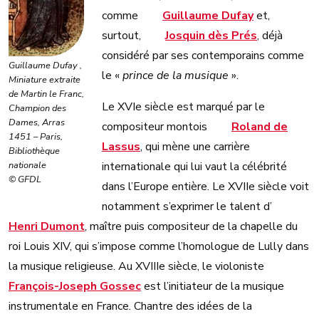
comme
Guillaume Dufay
et,
surtout,
Josquin dès Prés
, déjà
considéré par ses contemporains comme
Guillaume Dufay ,
le «
prince de la musique
».
Miniature extraite
de Martin le Franc,
Le XVIe siècle est marqué par le
Champion des
Dames, Arras
compositeur montois
Roland de
1451 – Paris,
Lassus
, qui mène une carrière
Bibliothèque
nationale
internationale qui lui vaut la célébrité
© GFDL
dans l’Europe entière. Le XVIIe siècle voit
notamment s’exprimer le talent d’
Henri Dumont
, maître puis compositeur de la chapelle du
roi Louis XIV, qui s’impose comme l’homologue de Lully dans
la musique religieuse. Au XVIIIe siècle, le violoniste
François-Joseph Gossec
est l’initiateur de la musique
instrumentale en France. Chantre des idées de la