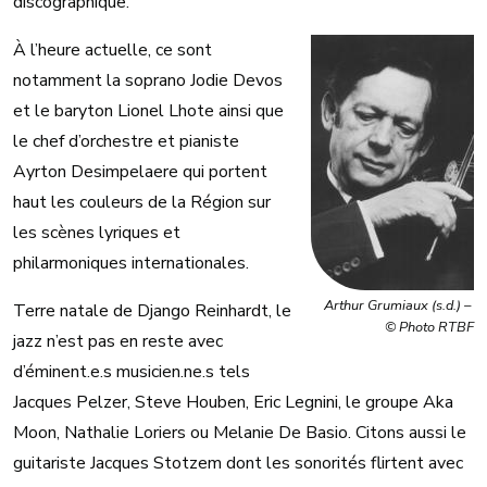
discographique.
À l’heure actuelle, ce sont
notamment la soprano Jodie Devos
et le baryton Lionel Lhote ainsi que
le chef d’orchestre et pianiste
Ayrton Desimpelaere qui portent
haut les couleurs de la Région sur
les scènes lyriques et
philarmoniques internationales.
Arthur Grumiaux (s.d.) –
Terre natale de Django Reinhardt, le
© Photo RTBF
jazz n’est pas en reste avec
d’éminent.e.s musicien.ne.s tels
Jacques Pelzer, Steve Houben, Eric Legnini, le groupe Aka
Moon, Nathalie Loriers ou Melanie De Basio. Citons aussi le
guitariste Jacques Stotzem dont les sonorités flirtent avec