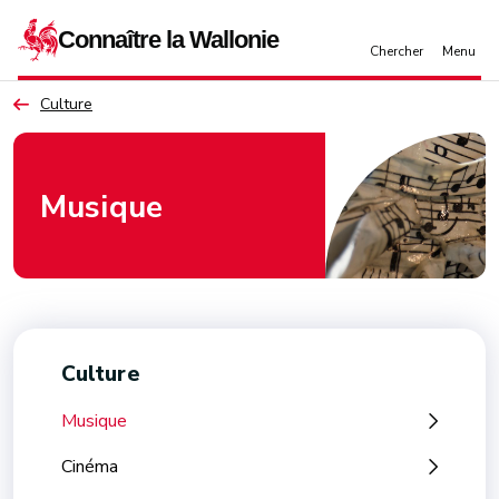
Aller au contenu principal
Culture
Musique
Culture
Musique
Cinéma