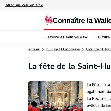
Aller au contenu principal
Histoire et symboles
Culture
Accueil
Culture Et Patrimoine
Folklore Et Trad
La fête de la Saint-H
La Fête de la
également dan
La Roche-en-A
évêque de Liè