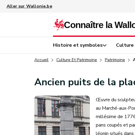
Aller au contenu principal
Histoire et symboles
Culture
Accueil
Culture Et Patrimoine
Patrimoine
Ancien puits de la pl
Œuvre du sculpteur
au Marché-aux-Pou
millésime de 1776. 
pans coupés et pan
léonin situés dans 