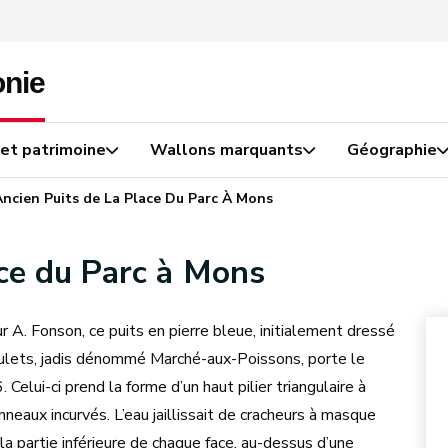
 et patrimoine
Wallons marquants
Géographie
Ancien Puits de La Place Du Parc À Mons
ace du Parc à Mons
 A. Fonson, ce puits en pierre bleue, initialement dressé
lets, jadis dénommé Marché-aux-Poissons, porte le
Celui-ci prend la forme d’un haut pilier triangulaire à
neaux incurvés. L’eau jaillissait de cracheurs à masque
la partie inférieure de chaque face, au-dessus d’une