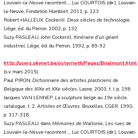
Louvain-la-Neuve racontent…
, Luc COURTOIS (dir.), Louvain-
la-Neuve, Fondation Humblet, 2011, p. 123
Robert HALLEUX,
Cockerill. Deux siècles de technologie
,
Liège, éd. du Perron, 2002, p. 132
Suzy PASLEAU,
John Cockerill, Itinéraire d’un géant
industriel
, Liège, éd. du Perron, 1992, p. 89-92
http://users.skynet.be/osterrieth/Pages/Brialmont.html
(s.v. mars 2015)
Paul PIRON,
Dictionnaire des artistes plasticiens de
Belgique des XIXe et XXe siècles
, Lasne, 2003, t. I, p. 198
Jacques VAN LENNEP,
La sculpture belge au 19e siècle
,
catalogue, t. 2,
Artistes et Œuvres
, Bruxelles, CGER, 1990,
p. 317-318
Suzy PASLEAU, dans
Mémoires de Wallonie, Les rues de
Louvain-la-Neuve racontent…
, Luc COURTOIS (dir.), Louvain-