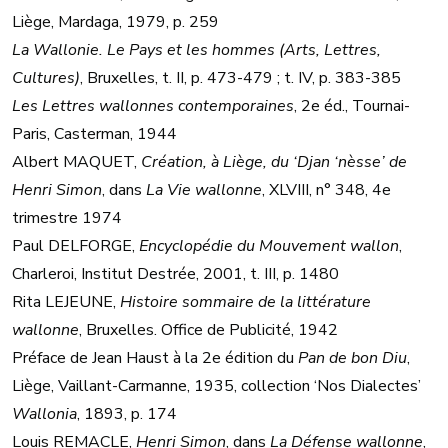
Liège, Mardaga, 1979, p. 259
La Wallonie. Le Pays et les hommes (Arts, Lettres,
Cultures)
, Bruxelles, t. II, p. 473-479 ; t. IV, p. 383-385
Les Lettres wallonnes contemporaines
, 2e éd., Tournai-
Paris, Casterman, 1944
Albert MAQUET,
Création, à Liège, du ‘Djan ‘nèsse’ de
Henri Simon
, dans
La Vie wallonne
, XLVIII, n° 348, 4e
trimestre 1974
Paul DELFORGE,
Encyclopédie du Mouvement wallon
,
Charleroi, Institut Destrée, 2001, t. III, p. 1480
Rita LEJEUNE,
Histoire sommaire de la littérature
wallonne
, Bruxelles. Office de Publicité, 1942
Préface de Jean Haust à la 2e édition du
Pan de bon Diu
,
Liège, Vaillant-Carmanne, 1935, collection ‘Nos Dialectes’
Wallonia
, 1893, p. 174
Louis REMACLE,
Henri Simon
, dans
La Défense wallonne
,