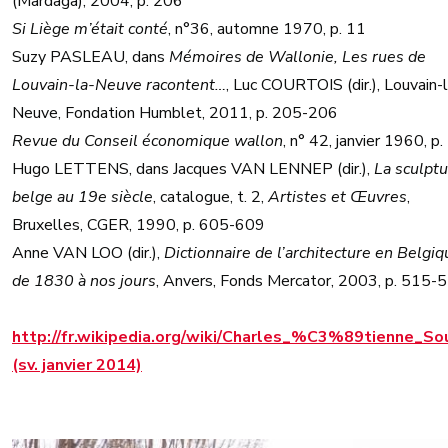
(Mardaga), 2004, p. 206
Si Liège m’était conté
, n°36, automne 1970, p. 11
Suzy PASLEAU, dans
Mémoires de Wallonie, Les rues de
Louvain-la-Neuve racontent…
, Luc COURTOIS (dir.), Louvain-
Neuve, Fondation Humblet, 2011, p. 205-206
Revue du Conseil économique wallon
, n° 42, janvier 1960, p.
Hugo LETTENS, dans Jacques VAN LENNEP (dir.),
La sculpt
belge au 19e siècle
, catalogue, t. 2,
Artistes et Œuvres
,
Bruxelles, CGER, 1990, p. 605-609
Anne VAN LOO (dir.),
Dictionnaire de l’architecture en Belgiq
de 1830 à nos jours
, Anvers, Fonds Mercator, 2003, p. 515-
http://fr.wikipedia.org/wiki/Charles_%C3%89tienne_So
(sv. janvier 2014)