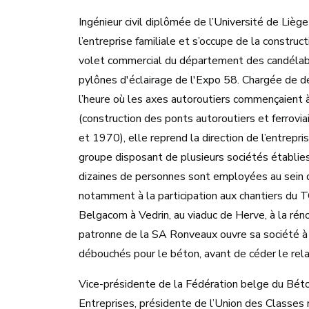
Ingénieur civil diplômée de l’Université de Li
l’entreprise familiale et s’occupe de la construc
volet commercial du département des candélabr
pylônes d'éclairage de l'Expo 58. Chargée de d
l’heure où les axes autoroutiers commençaient
(construction des ponts autoroutiers et ferrovi
et 1970), elle reprend la direction de l’entrepri
groupe disposant de plusieurs sociétés établies
dizaines de personnes sont employées au sein de 
notamment à la participation aux chantiers du TG
Belgacom à Vedrin, au viaduc de Herve, à la r
patronne de la SA Ronveaux ouvre sa société à l
débouchés pour le béton, avant de céder le relai
Vice-présidente de la Fédération belge du Béto
Entreprises, présidente de l’Union des Classes