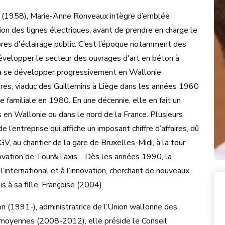
ège (1958), Marie-Anne Ronveaux intègre d’emblée
tion des lignes électriques, avant de prendre en charge le
es d'éclairage public. C’est l’époque notamment des
évelopper le secteur des ouvrages d'art en béton à
 à se développer progressivement en Wallonie
aires, viaduc des Guillemins à Liège dans les années 1960
se familiale en 1980. En une décennie, elle en fait un
 en Wallonie ou dans le nord de la France. Plusieurs
l’entreprise qui affiche un imposant chiffre d’affaires, dû
V, au chantier de la gare de Bruxelles-Midi, à la tour
énovation de Tour&Taxis… Dès les années 1990, la
’international et à l’innovation, cherchant de nouveaux
s à sa fille, Françoise (2004).
n (1991-), administratrice de l’Union wallonne des
 moyennes (2008-2012), elle préside le Conseil