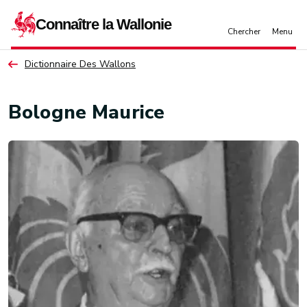
Aller au contenu principal
Dictionnaire Des Wallons
Bologne Maurice