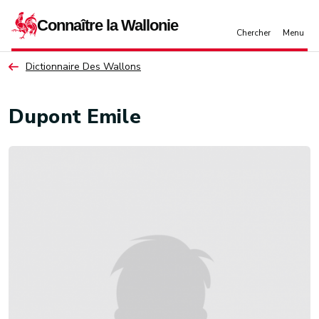
Aller au contenu principal
Dictionnaire Des Wallons
Dupont Emile