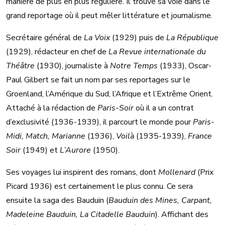
manière de plus en plus régulière. Il trouve sa voie dans le
grand reportage où il peut mêler littérature et journalisme.
Secrétaire général de
La Voix
(1929) puis de
La République
(1929), rédacteur en chef de
La Revue internationale du
Théâtre
(1930), journaliste à
Notre Temps
(1933), Oscar-
Paul Gilbert se fait un nom par ses reportages sur le
Groenland, l’Amérique du Sud, l’Afrique et l’Extrême Orient.
Attaché à la rédaction de
Paris-Soir
où il a un contrat
d’exclusivité (1936-1939), il parcourt le monde pour
Paris-
Midi, Match, Marianne
(1936),
Voilà
(1935-1939),
France
Soir
(1949) et
L’Aurore
(1950).
Ses voyages lui inspirent des romans, dont
Mollenard
(Prix
Picard 1936) est certainement le plus connu. Ce sera
ensuite la saga des Bauduin (
Bauduin des Mines, Carpant,
Madeleine Bauduin, La Citadelle Bauduin
). Affichant des