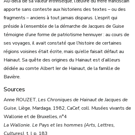
Au-delà de sa valeur intrinsèque, l’œuvre du frère franciscain
apporte sans conteste aux historiens des textes – ou des
fragments – anciens à tout jamais disparus. L’esprit qui
préside à l’ensemble de la démarche de Jacques de Guise
témoigne d’une forme de patriotisme hennuyer : au cours de
ses voyages, il avait constaté que l’histoire de certaines
régions voisines était écrite, mais qu’elle faisait défaut au
Hainaut. Sa quête des origines du Hainaut est d’ailleurs
dédiée au comte Albert Ier de Hainaut, de la famille de
Bavière.
Sources
Anne ROUZET,
Les Chroniques de Hainaut de Jacques de
Guise
, Liège, Mardaga, 1982, CaCef, coll. Musées vivants de
Wallonie et de Bruxelles, n°4
La Wallonie. Le Pays et les hommes (Arts, Lettres,
Cultures)
, t. I, p. 183