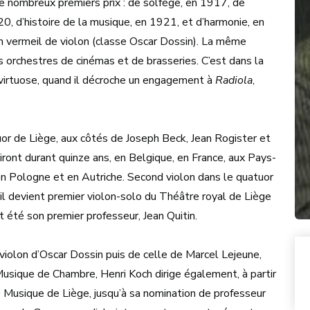
e nombreux premiers prix : de solfège, en 1917, de
, d’histoire de la musique, en 1921, et d’harmonie, en
n vermeil de violon (classe Oscar Dossin). La même
its orchestres de cinémas et de brasseries. C’est dans la
 virtuose, quand il décroche un engagement à
Radiola
,
uor de Liège, aux côtés de Joseph Beck, Jean Rogister et
iront durant quinze ans, en Belgique, en France, aux Pays-
en Pologne et en Autriche. Second violon dans le quatuor
il devient premier violon-solo du Théâtre royal de Liège
t été son premier professeur, Jean Quitin.
 violon d’Oscar Dossin puis de celle de Marcel Lejeune,
Musique de Chambre, Henri Koch dirige également, à partir
 Musique de Liège, jusqu’à sa nomination de professeur