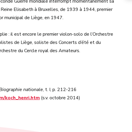
 Seconde Guerre mondiale interrompt momentanément sa
le Reine Elisabeth à Bruxelles, de 1939 à 1944, premier
uor municipal de Liège, en 1947.
ie : il est encore le premier violon-solo de l’Orchestre
istes de Liège, soliste des Concerts d’été et du
’Orchestre du Cercle royal des Amateurs.
Biographie nationale
, t. I, p. 212-216
m/koch_henri.htm
(s.v. octobre 2014)