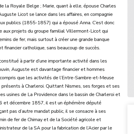
de la Royale Belge ; Marie, quant à elle, épouse Charles
Auguste Licot se lance dans les affaires, en compagnie
aux publics (1855-1857) qui a épousé Anna. C’est donc
 aux projets du groupe familial Villermont-Licot qui
emins de fer, mais surtout à créer une grande banque
t financier catholique, sans beaucoup de succès.
constitué à partir d’une importante activité dans les
ouvin, Auguste est davantage financier et hommes
ôt compris que les activités de l’Entre-Sambre-et-Meuse
s présents à Charleroi. Quittant Nismes, ses forges et ses
 des usines de La Providence dans le bassin de Charleroi et
856 et décembre 1857, il est un éphémère député
ant pas d’autre mandat public, il se consacre à ses
min de fer de Chimay et de la Société agricole et
istrateur de la SA pour la fabrication de l’Acier par le