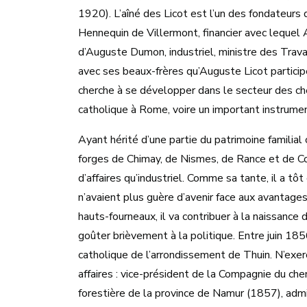
1920). L’aîné des Licot est l’un des fondateurs 
Hennequin de Villermont, financier avec lequel 
d’Auguste Dumon, industriel, ministre des Trav
avec ses beaux-frères qu’Auguste Licot participe
cherche à se développer dans le secteur des ch
catholique à Rome, voire un important instrumen
Ayant hérité d’une partie du patrimoine familial 
forges de Chimay, de Nismes, de Rance et de C
d’affaires qu’industriel. Comme sa tante, il a t
n’avaient plus guère d’avenir face aux avantage
hauts-fourneaux, il va contribuer à la naissance
goûter brièvement à la politique. Entre juin 1
catholique de l’arrondissement de Thuin. N’exerç
affaires : vice-président de la Compagnie du che
forestière de la province de Namur (1857), admin