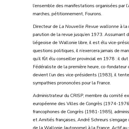
l’ensemble des manifestations organisées par l’
marches, pétitionnement, Fourons.
Directeur de
La Nouvelle Revue wallonne
à la
parution de la revue jusqu’en 1973. Assumant di
liégeoise de Wallonie libre, il est élu vice-pré
questions politiques, il n’exercera jamais de m
qu’il fût élu conseiller provincial en 1978 : il 
Fédéraliste de la première heure, co-fondateu
devient l’un des vice-présidents (1983), il ten
sympathies prononcées pour la France.
Administrateur du CRISP, membre du comité exé
européenne des Villes de Congrès (1974-1976) e
francophones de Congrès (1981-1985), adminis
et Amitiés françaises, André Schreurs s’engag
de la Wallonie (autonome) à la France. Actif a