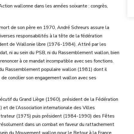
Action wallonne dans les années soixante : congrès,
 mort de son père en 1970, André Schreurs assure la
verses responsabilités à la tête de la fédération
sident de Wallonie libre (1976-1984). Attiré par les
andat, ni au sein du PSB, ni du Rassemblement wallon, bien
dut renoncer à ce mandat incompatible avec ses fonctions.
r du Rassemblement populaire wallon (1981) dont il
te de concilier son engagement wallon avec ses
cutif du Grand Liège (1960), président de la Fédération
t de l’Association internationale des Villes
trateur (1975) puis président (1984-1990) des Fêtes
e résolument dans un combat en faveur du rattachement
u sein du Mouvement wallon pour le Retour à la France