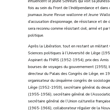
influencent le jeune Schreurs qui voit sa jeunes
fois au sein du Front de l’Indépendance et dan
journaux
Jeune Revue wallonne et Jeune Wallo
d’accusation d’espionnage, de résistance et de di
sera reconnu comme résistant civil, armé et par
politique.
Après la Libération, tout en restant un militant w
Sciences politiques à l’Université de Liège (19
Aspirant du FNRS (1952-1954), prix des Amis de
bourses de voyages du gouvernement (1955), bo
directeur du Palais des Congrès de Liège, en 1
organisateur du cinquième congrès de sociologi
Liège (1952-1959), secrétaire général du deuxi
(1955-1956), secrétaire général de l’Associati
secrétaire général de l’Union culturelle franç
(1965-1966), collaborateur régulier de la
Nouv