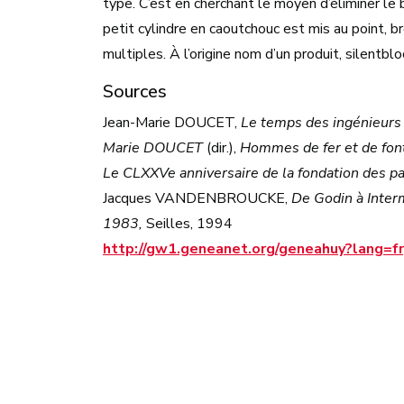
type. C’est en cherchant le moyen d’éliminer le 
petit cylindre en caoutchouc est mis au point, b
multiples. À l’origine nom d’un produit, silentbl
Sources
Jean-Marie DOUCET,
Le temps des ingénieurs 
Marie DOUCET
(dir.),
Hommes de fer et de fon
Le CLXXVe anniversaire de la fondation des p
Jacques VANDENBROUCKE,
De Godin à Interm
1983,
Seilles, 1994
http://gw1.geneanet.org/geneahuy?lang=fr