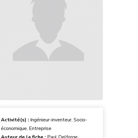
Activité(s) :
Ingénieur-inventeur, Socio-
économique, Entreprise
Auteur de la fiche :
Paul Delforge