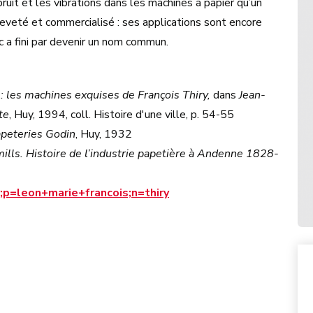
bruit et les vibrations dans les machines à papier qu’un
reveté et commercialisé : ses applications sont encore
oc a fini par devenir un nom commun.
: les machines exquises de François Thiry,
dans
Jean-
te
, Huy, 1994, coll. Histoire d'une ville, p. 54-55
apeteries Godin
, Huy, 1932
ills. Histoire de l’industrie papetière à Andenne 1828-
;p=leon+marie+francois;n=thiry