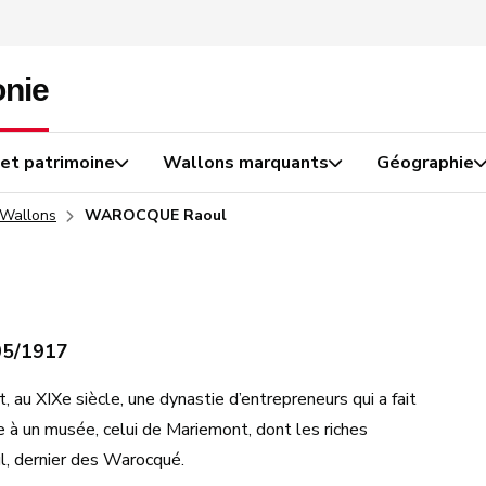
 et patrimoine
Wallons marquants
Géographie
 Wallons
WAROCQUE Raoul
05/1917
 XIXe siècle, une dynastie d’entrepreneurs qui a fait
oie à un musée, celui de Mariemont, dont les riches
l, dernier des Warocqué.