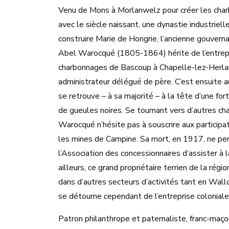
Venu de Mons à Morlanwelz pour créer les cha
avec le siècle naissant, une dynastie industriell
construire Marie de Hongrie, l’ancienne gouvern
Abel Warocqué (1805-1864) hérite de l’entreprise
charbonnages de Bascoup à Chapelle-lez-Herla
administrateur délégué de père. C’est ensuite au 
se retrouve – à sa majorité – à la tête d’une for
de gueules noires. Se tournant vers d’autres c
Warocqué n’hésite pas à souscrire aux participat
les mines de Campine. Sa mort, en 1917, ne per
l’Association des concessionnaires d’assister à 
ailleurs, ce grand propriétaire terrien de la ré
dans d’autres secteurs d’activités tant en Wallonie
se détourne cependant de l’entreprise coloniale
Patron philanthrope et paternaliste, franc-maçon 