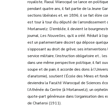
royaliste, Raoul Warocqué se lance en politique. 
pendant quatre ans, il fait partie de la Jeune Ga
sections libérales et, en 1896, il se fait élire 
est tour à tour élu député de l’arrondissemen
Morlanwelz. D’emblée, il devient le bourgmestr
journal,
Les Nouvelles,
qu’il a créé. Réduit à l’
est un parlementaire discret qui dépose quelque
s’opposant au droit de grève; ses interventions
service militaire, l’instruction obligatoire et...
dans une même perspective politique, il fait ouv
soupe et de pain, il accorde des dons à l’Universi
d’anatomie), soutient l’École des Mines et fonde
deviendra la Faculté Warocqué de Sciences écon
l’Athénée du Centre (à Morlanwelz), un orphelina
quote-part généreuse dans l’organisation des e
de Charleroi (1911).