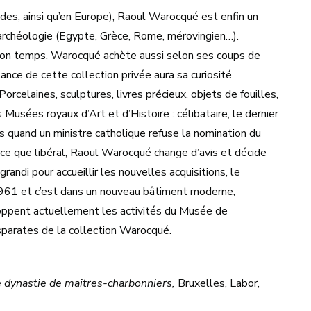
ndes, ainsi qu’en Europe), Raoul Warocqué est enfin un
’archéologie (Egypte, Grèce, Rome, mérovingien…).
 son temps, Warocqué achète aussi selon ses coups de
tance de cette collection privée aura sa curiosité
orcelaines, sculptures, livres précieux, objets de fouilles,
usées royaux d’Art et d’Histoire : célibataire, le dernier
is quand un ministre catholique refuse la nomination du
rce que libéral, Raoul Warocqué change d’avis et décide
andi pour accueillir les nouvelles acquisitions, le
 1961 et c’est dans un nouveau bâtiment moderne,
loppent actuellement les activités du Musée de
sparates de la collection Warocqué.
dynastie de maitres-charbonniers,
Bruxelles, Labor,