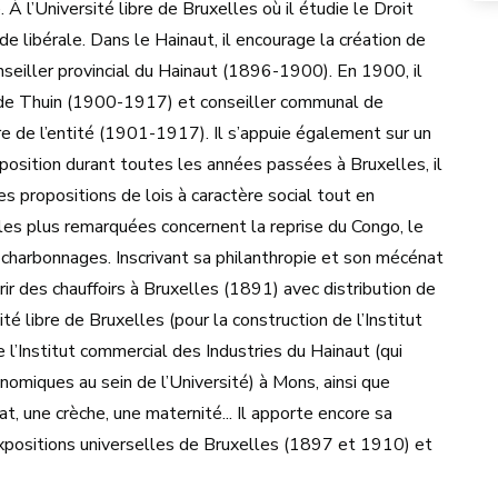
À l’Université libre de Bruxelles où il étudie le Droit
rde libérale. Dans le Hainaut, il encourage la création de
conseiller provincial du Hainaut (1896-1900). En 1900, il
t de Thuin (1900-1917) et conseiller communal de
e de l’entité (1901-1917). Il s’appuie également sur un
opposition durant toutes les années passées à Bruxelles, il
s propositions de lois à caractère social tout en
 les plus remarquées concernent la reprise du Congo, le
 les charbonnages. Inscrivant sa philanthropie et son mécénat
rir des chauffoirs à Bruxelles (1891) avec distribution de
té libre de Bruxelles (pour la construction de l’Institut
 l’Institut commercial des Industries du Hainaut (qui
omiques au sein de l’Université) à Mons, ainsi que
t, une crèche, une maternité... Il apporte encore sa
xpositions universelles de Bruxelles (1897 et 1910) et