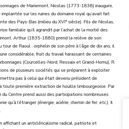
rbonnages de Mariemont, Nicolas (1773-1838) inaugure,
e implantée sur les ruines du domaine royal qu’avait fait
e
ante des Pays-Bas (milieu du XVI
siècle). Fils de Nicolas,
 familiale qu’il agrandit par l’achat de la moitié des
imont. Arthur (1835-1880) prend la relève de son
tour de Raoul ; orphelin de son père à l’âge de dix ans, il
tune considérable, fruit du travail harassant de centaines
harbonnages (Courcelles-Nord, Ressaix et Grand-Hornu), R.
ions de plusieurs sociétés qui se préparent à exploiter
mettra pas à celui qui était devenu président de
la toute première extraction de houille limbourgeoise. Par
gion du Centre prend aussi des participations nombreuses
 qu’à l’étranger (énergie, aciérie, chemin de fer, etc.). Il
.
affichant un anticléricalisme radical, patriote et