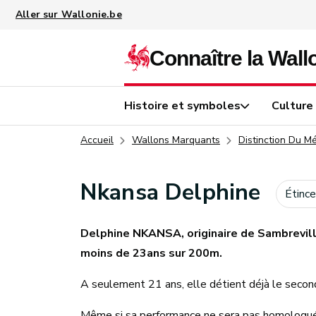
Aller au contenu principal
Histoire et symboles
Culture
Accueil
Wallons Marquants
Distinction Du M
Nkansa Delphine
Étinc
Delphine NKANSA, originaire de Sambrevil
moins de 23ans sur 200m.
A seulement 21 ans, elle détient déjà le second
Même si sa performance ne sera pas homologuée