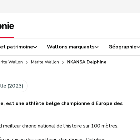
 et patrimoine
Wallons marquants
Géographie
érite Wallon
Mérite Wallon
NKANSA Delphine
elle (2023)
le, est une athlète belge championne d’Europe des
 meilleur chrono national de l’histoire sur 100 mètres.
 en raison des conditions climatiques, Delphine