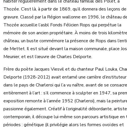
habiter régulièrement dans le château familial des Polet, à
Thozée. C’est là, à partir de 1869, qu’il donnera des leçons de
gravure. Classé par la Région wallonne en 1996, le château d
Thozée accueille l’asbl Fonds Félicien Rops qui perpétue la
mémoire de son ancien propriétaire. À moins de trois kilomètr
château, un buste commémore la présence de Rops dans l’ent
de Mettet. Il est situé devant la maison communale, place Jo
Meunier, et est l’œuvre de Charles Delporte.
Frère du poète Jacques Viesvil et du chanteur Paul Louka, Cha
Delporte (1928-2012) avait entamé une carrière d’instituteur
dans le pays de Charleroi qui l’a vu naître, avant de se consacre
entièrement à l’art : s’il commence à sculpter en 1947, sa pre
exposition remonte à l’année 1952 (Charleroi), mais la peintur
passionne également. Créatif à l’originalité débordante, artiste
contemporain, il découpe lui-même son parcours artistique en t
périodes : génétique (il privilégie alors les formes ovoïdes et