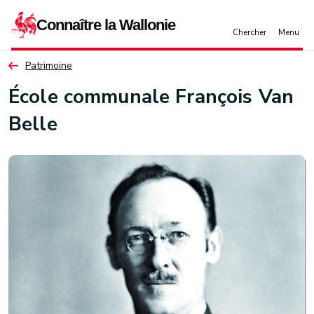
Aller au contenu principal
Patrimoine
École communale François Van
Belle