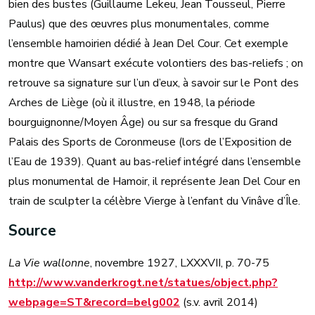
bien des bustes (Guillaume Lekeu, Jean Tousseul, Pierre
Paulus) que des œuvres plus monumentales, comme
l’ensemble hamoirien dédié à Jean Del Cour. Cet exemple
montre que Wansart exécute volontiers des bas-reliefs ; on
retrouve sa signature sur l’un d’eux, à savoir sur le Pont des
Arches de Liège (où il illustre, en 1948, la période
bourguignonne/Moyen Âge) ou sur sa fresque du Grand
Palais des Sports de Coronmeuse (lors de l’Exposition de
l’Eau de 1939). Quant au bas-relief intégré dans l’ensemble
plus monumental de Hamoir, il représente Jean Del Cour en
train de sculpter la célèbre Vierge à l’enfant du Vinâve d’Île.
Source
La Vie wallonne
, novembre 1927, LXXXVII, p. 70-75
http://www.vanderkrogt.net/statues/object.php?
webpage=ST&record=belg002
(s.v. avril 2014)