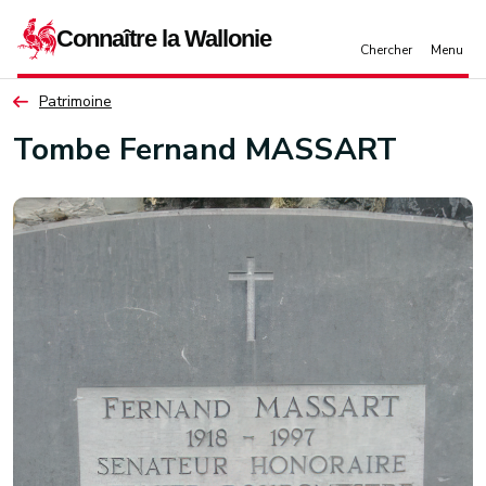
Aller au contenu principal
Patrimoine
Tombe Fernand MASSART