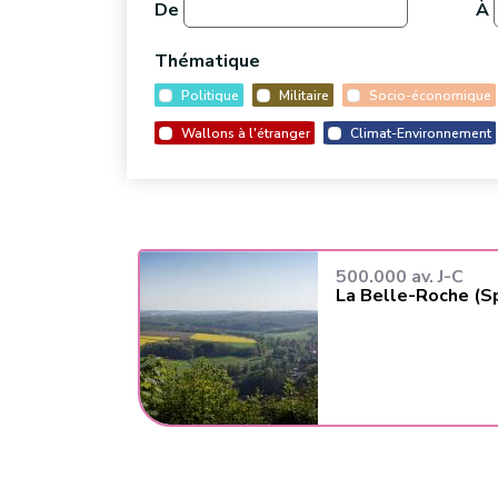
De
À
Thématique
Politique
Militaire
Socio-économique
Wallons à l'étranger
Climat-Environnement
500.000 av. J-C
La Belle-Roche (S