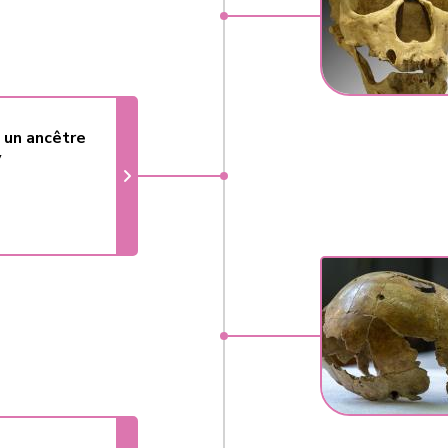
, un ancêtre
y