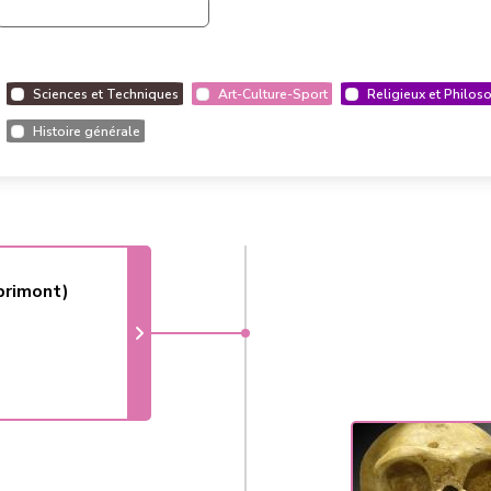
Sciences et Techniques
Art-Culture-Sport
Religieux et Philos
Histoire générale
primont)