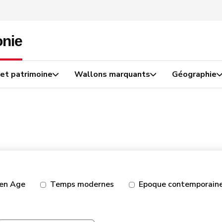
 et patrimoine
Wallons marquants
Géographie
en Age
Temps modernes
Epoque contemporain