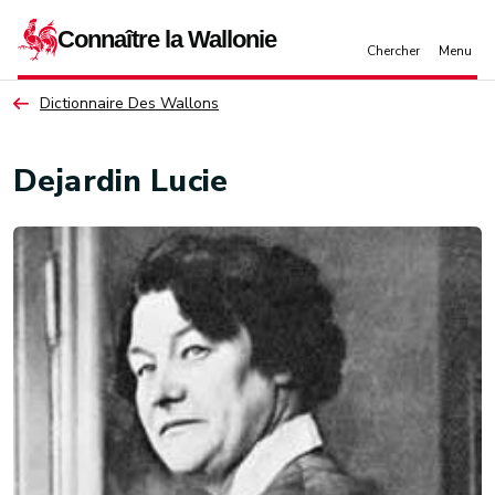
Aller au contenu principal
Dictionnaire Des Wallons
Dejardin Lucie