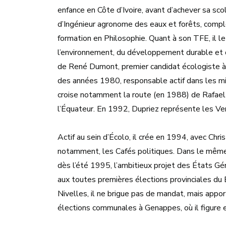
enfance en Côte d’Ivoire, avant d’achever sa sc
d’Ingénieur agronome des eaux et forêts, comp
formation en Philosophie. Quant à son TFE, il le
l’environnement, du développement durable et de 
de René Dumont, premier candidat écologiste à 
des années 1980, responsable actif dans les mili
croise notamment la route (en 1988) de Rafael 
l’Équateur. En 1992, Dupriez représente les Ver
Actif au sein d’Écolo, il crée en 1994, avec Chr
notamment, les Cafés politiques. Dans le même es
dès l’été 1995, l’ambitieux projet des États Gé
aux toutes premières élections provinciales du B
Nivelles, il ne brigue pas de mandat, mais app
élections communales à Genappes, où il figure e