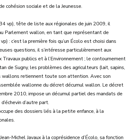
de cohésion sociale et de la Jeunesse.
 vp), tête de liste aux régionales de juin 2009, il
 au Parlement wallon, en tant que représentant de
p) : c’est la première fois qu’un Écolo est choisi dans
euses questions, il s’intéresse particulièrement aux
 aux Travaux publics et à l’Environnement ; le contournement
tan de Sugny, les problèmes des agriculteurs (lait, sapins,
gs wallons retiennent toute son attention. Avec son
 l’assemblée wallonne du décret décumul wallon. Le décret
cembre 2010, impose un décumul partiel des mandats de
d’échevin d’autre part.
cupe des dossiers liés à la petite enfance, à la
onales.
ean-Michel Javaux à la coprésidence d’Écolo, sa fonction