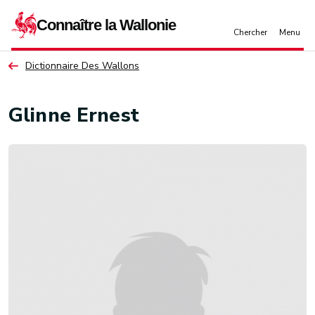
Aller au contenu principal
Dictionnaire Des Wallons
Glinne Ernest