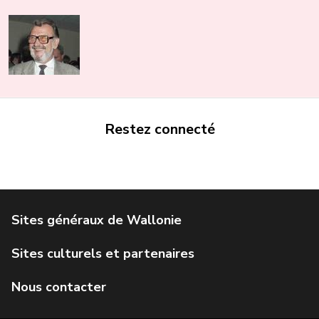
Restez connecté
Portail de la Wallonie
Service public de Wallonie
Institut Jules Destrée
Parlement wallon
Agence Wallonne du Patrimoine
Géoportail de la Wallonie
Visit Wallonia
IWEPS