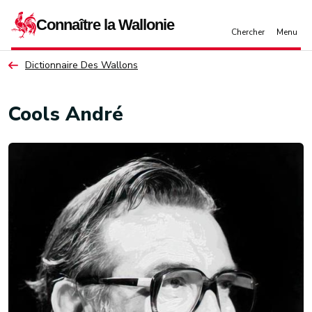
Aller au contenu principal
Dictionnaire Des Wallons
Cools André