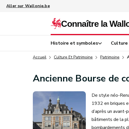
Aller au contenu principal
Histoire et symboles
Culture
Accueil
Culture Et Patrimoine
Patrimoine
Ancienne Bourse de 
De style néo-Renai
1932 en briques et
d’après un avant-p
bâtiments de la pl
bombardements de 