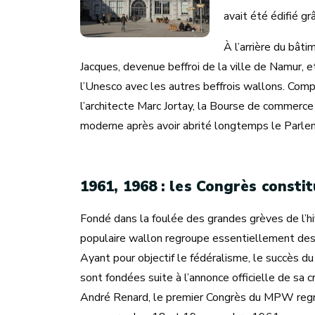
avait été édifié g
À l’arrière du bâti
Jacques, devenue beffroi de la ville de Namur, et
l’Unesco avec les autres beffrois wallons. Comp
l’architecte Marc Jortay, la Bourse de commerce
moderne après avoir abrité longtemps le Parle
1961, 1968 : les Congrès const
Fondé dans la foulée des grandes grèves de l’
populaire wallon regroupe essentiellement des s
Ayant pour objectif le fédéralisme, le succès 
sont fondées suite à l’annonce officielle de sa 
André Renard, le premier Congrès du MPW regro