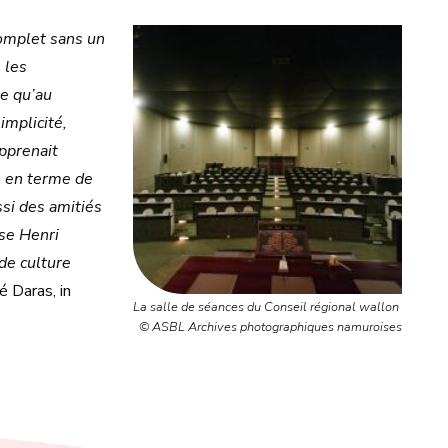
complet sans un
 les
e qu’au
implicité,
apprenait
s en terme de
ssi des amitiés
se Henri
de culture
 Daras, in
La salle de séances du Conseil régional wallon
© ASBL Archives photographiques namuroises