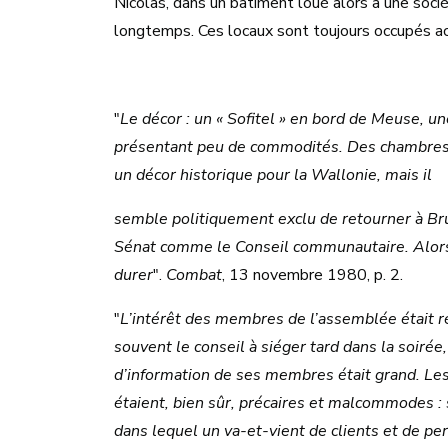
Nicolas, dans un bâtiment loué alors à une socié
longtemps. Ces locaux sont toujours occupés ac
"
Le décor : un « Sofitel » en bord de Meuse, u
présentant peu de commodités. Des chambres d
un décor historique pour la Wallonie, mais il
semble politiquement exclu de retourner à Bru
Sénat comme le Conseil communautaire. Alors, 
durer
".
Combat
, 13 novembre 1980, p. 2.
"
L’intérêt des membres de l’assemblée était ré
souvent le conseil à siéger tard dans la soirée,
d’information de ses membres était grand. Les 
étaient, bien sûr, précaires et malcommodes : 
dans lequel un va-et-vient de clients et de pe