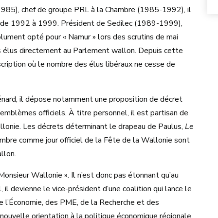
985), chef de groupe PRL à la Chambre (1985-1992), il
r de 1992 à 1999. Président de Sedilec (1989-1999),
olument opté pour « Namur » lors des scrutins de mai
s élus directement au Parlement wallon. Depuis cette
scription où le nombre des élus libéraux ne cesse de
énard, il dépose notamment une proposition de décret
’emblèmes officiels. À titre personnel, il est partisan de
llonie. Les décrets déterminant le drapeau de Paulus,
Le
bre comme jour officiel de la Fête de la Wallonie sont
llon.
Monsieur Wallonie ». Il n’est donc pas étonnant qu’au
il devienne le vice-président d’une coalition qui lance le
 de l’Économie, des PME, de la Recherche et des
nouvelle orientation à la politique économique régionale,