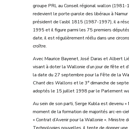
groupe PRL au Conseil régional wallon (1981-1
redevient le porte-parole des libéraux à Namu
président de l’asbl 1815 (1987-1997), il a rés
1995 et il figure parmi les 75 premiers député
date, il est régulièrement réélu dans une circon
croître.
Avec Maurice Bayenet, José Daras et Albert Li
visant à doter la Wallonie d’un jour de fête et d
la date du 27 septembre pour la Fête de la Wa
e
Chant des Wallons
et le 3
dimanche de septem
adoptés le 15 juillet 1998 par le Parlement wa
Au sein de son parti, Serge Kubla est devenu « 
moment de la formation de majorités arc-en-ciel, 
« Contrat d’Avenir pour la Wallonie ». Ministre
Technologies nouvelles, il tente de donner une 