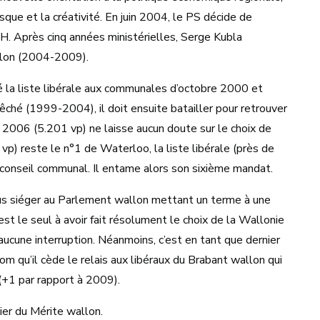
risque et la créativité. En juin 2004, le PS décide de
H. Après cinq années ministérielles, Serge Kubla
llon (2004-2009).
é la liste libérale aux communales d’octobre 2000 et
ché (1999-2004), il doit ensuite batailler pour retrouver
 2006 (5.201 vp) ne laisse aucun doute sur le choix de
 vp) reste le n°1 de Waterloo, la liste libérale (près de
onseil communal. Il entame alors son sixième mandat.
lus siéger au Parlement wallon mettant un terme à une
est le seul à avoir fait résolument le choix de la Wallonie
ucune interruption. Néanmoins, c’est en tant que dernier
m qu’il cède le relais aux libéraux du Brabant wallon qui
 (+1 par rapport à 2009).
ier du Mérite wallon.