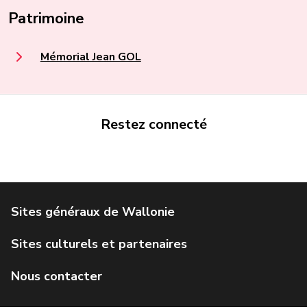
Patrimoine
Mémorial Jean GOL
Restez connecté
Portail de la Wallonie
Service public de Wallonie
Institut Jules Destrée
Parlement wallon
Agence Wallonne du Patrimoine
Géoportail de la Wallonie
Visit Wallonia
IWEPS