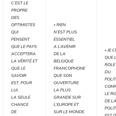
C’EST LE
PROPRE
DES
OPTIMISTES
«
RIEN
QUI
N’EST PLUS
PENSENT
ESSENTIEL
QUE LE PAYS
A L’AVENIR
«
JE C
ACCEPTERA
DE LA
QUE 
LA VÉRITÉ ET
BELGIQUE
ROLE
QUE LE
FRANCOPHONE
DU
SAVOIR
QUE SON
POLI
EST, POUR
OUVERTURE
COM
LUI,
LA PLUS
LE R
LA SEULE
GRANDE SUR
DE L
CHANCE
L’EUROPE ET
POLI
DE
SUR LE MONDE.
EST 