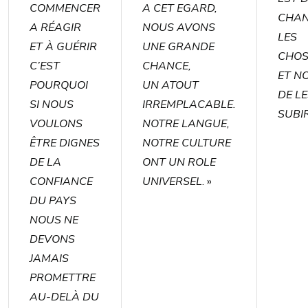
COMMENCER
A CET EGARD,
CHA
A RÉAGIR
NOUS AVONS
LES
ET À GUÉRIR
UNE GRANDE
CHOS
C’EST
CHANCE,
ET N
POURQUOI
UN ATOUT
DE L
SI NOUS
IRREMPLACABLE.
SUBIR
VOULONS
NOTRE LANGUE,
ÊTRE DIGNES
NOTRE CULTURE
DE LA
ONT UN ROLE
CONFIANCE
UNIVERSEL
. »
DU PAYS
NOUS NE
DEVONS
JAMAIS
PROMETTRE
AU-DELÀ DU