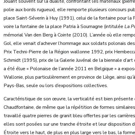
Jouant souvent sur la dualité, confrontant les matériaux (pierr
polie aux bords rugueux), elle remporte plusieurs concours publ
place Saint-Séverin à Huy (1991), celui de la fontaine pour la
voire la fontaine de la place Patria à Soumagne (intitulée
La P
mémorial Van den Berg à Cointe (2010). L’année où elle rempo
Gol, elle venait d’achever l’hommage aux soldats polonais des
Prix Techni-Pierre de la Région wallonne 1992, prix Hembecca 
Schmidt (1995), prix de la Galerie Juvénal de la biennale d’ar
a été élue « Polonaise de l’année 2011 en Belgique » a expo
Wallonie, plus particulièrement en province de Liège, ainsi qu’à
Pays-Bas, seule ou lors d’expositions collectives.
Caractéristique de son œuvre, la verticalité est bien présente 
Chaudfontaine, de même que la répétition de formes similaires
travaillé quatre pierres de granit bleu offertes par les carrièr
elles sont posées sur une tranche étroite et leur disposition 
Étroite vers le haut, de plus en plus large vers le bas, la for