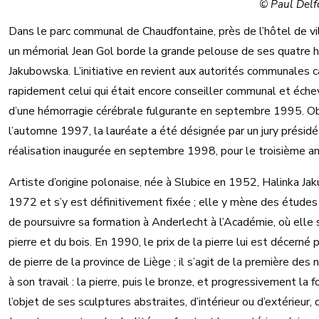
© Paul Delfo
Dans le parc communal de Chaudfontaine, près de l’hôtel de vil
un mémorial Jean Gol borde la grande pelouse de ses quatre h
Jakubowska. L’initiative en revient aux autorités communales ca
rapidement celui qui était encore conseiller communal et échevi
d’une hémorragie cérébrale fulgurante en septembre 1995. Obj
l’automne 1997, la lauréate a été désignée par un jury présid
réalisation inaugurée en septembre 1998, pour le troisième ann
Artiste d’origine polonaise, née à Slubice en 1952, Halinka J
1972 et s’y est définitivement fixée ; elle y mène des étude
de poursuivre sa formation à Anderlecht à l’Académie, où elle 
pierre et du bois. En 1990, le prix de la pierre lui est décerné 
de pierre de la province de Liège ; il s’agit de la première d
à son travail : la pierre, puis le bronze, et progressivement la
l’objet de ses sculptures abstraites, d’intérieur ou d’extérieu