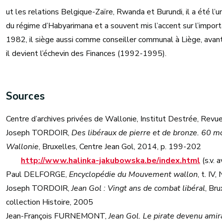
ut les relations Belgique-Zaïre, Rwanda et Burundi, il a été l’
du régime d’Habyarimana et a souvent mis l’accent sur l’impor
1982, il siège aussi comme conseiller communal à Liège, ava
il devient l’échevin des Finances (1992-1995).
Sources
Centre d’archives privées de Wallonie, Institut Destrée, Rev
Joseph TORDOIR,
Des libéraux de pierre et de bronze. 60 
Wallonie
, Bruxelles, Centre Jean Gol, 2014, p. 199-202
http://www.halinka-jakubowska.be/index.html
(s.v. 
Paul DELFORGE,
Encyclopédie du Mouvement wallon
, t. IV
Joseph TORDOIR,
Jean Gol : Vingt ans de combat libéral
, Bru
collection Histoire, 2005
Jean-François FURNEMONT,
Jean Gol. Le pirate devenu amir