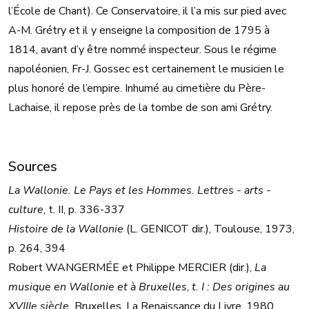
l’École de Chant). Ce Conservatoire, il l’a mis sur pied avec
A-M. Grétry et il y enseigne la composition de 1795 à
1814, avant d’y être nommé inspecteur. Sous le régime
napoléonien, Fr-J. Gossec est certainement le musicien le
plus honoré de l’empire. Inhumé au cimetière du Père-
Lachaise, il repose près de la tombe de son ami Grétry.
Sources
La Wallonie. Le Pays et les Hommes. Lettres - arts -
culture
, t. II, p. 336-337
Histoire de la Wallonie
(L. GENICOT dir.), Toulouse, 1973,
p. 264, 394
Robert WANGERMÉE et Philippe MERCIER (dir.),
La
musique en Wallonie et à Bruxelles
,
t. I : Des origines au
XVIIIe siècle,
Bruxelles, La Renaissance du Livre, 1980