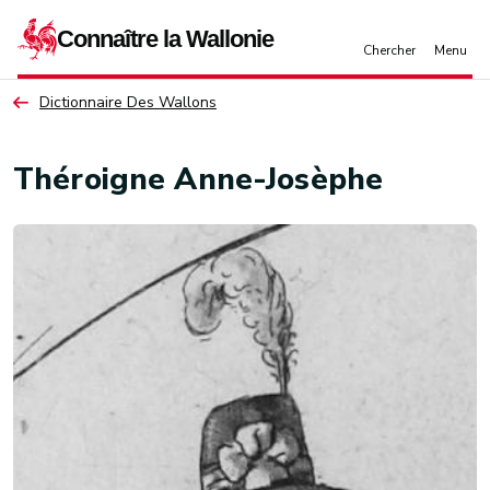
Aller au contenu principal
Dictionnaire Des Wallons
Théroigne Anne-Josèphe