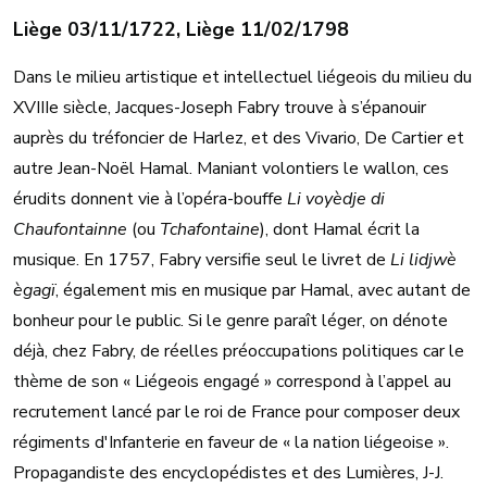
Liège 03/11/1722, Liège 11/02/1798
Dans le milieu artistique et intellectuel liégeois du milieu du
XVIIIe siècle, Jacques-Joseph Fabry trouve à s’épanouir
auprès du tréfoncier de Harlez, et des Vivario, De Cartier et
autre Jean-Noël Hamal. Maniant volontiers le wallon, ces
érudits donnent vie à l’opéra-bouffe
Li voyèdje di
Chaufontainne
(ou
Tchafontaine
), dont Hamal écrit la
musique. En 1757, Fabry versifie seul le livret de
Li lidjwè
ègagï
, également mis en musique par Hamal, avec autant de
bonheur pour le public. Si le genre paraît léger, on dénote
déjà, chez Fabry, de réelles préoccupations politiques car le
thème de son « Liégeois engagé » correspond à l’appel au
recrutement lancé par le roi de France pour composer deux
régiments d'Infanterie en faveur de « la nation liégeoise ».
Propagandiste des encyclopédistes et des Lumières, J-J.