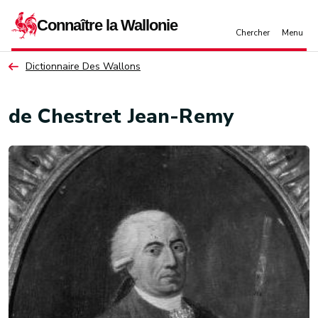
Aller au contenu principal
Dictionnaire Des Wallons
de Chestret Jean-Remy