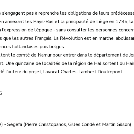
’engagent pas à reprendre les obligations de leurs prédécesseurs :
. En annexant les Pays-Bas et la principauté de Liège en 1795, la
 l’expression de l’époque - sans consulter les personnes concern
 que les autres Français. La Révolution est en marche, abolissa
nces hollandaises puis belges.
ittent le comté de Namur pour entrer dans le département de J
nt. Une quinzaine de localités de la région de Hal sortent du Hai
guidé l’auteur du projet, l’avocat Charles-Lambert Doutrepont.
6
 - Segefa (Pierre Christopanos, Gilles Condé et Martin Gilson)