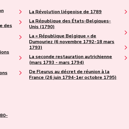
on
La Révolution liégeoise de 1789
La République des États-Belgiques-
le des
Unis (1790)
La « République Belgique » de
Dumouriez (6 novembre 1792-18 mars
1793)
tions
La seconde restauration autrichienne
(mars 1793 - mars 1794)
De Fleurus au décret de réunion à la
ions
France (26 juin 1794-1er octobre 1795)
780-