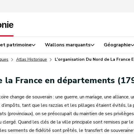
 et patrimoine
Wallons marquants
Géographie
iques
Atlas Historique
L’organisation Du Nord de La France 
de la France en départements (1
itoire change de souverain : une guerre, un mariage, une alliance, 
’impôts, tant que les razzias et les pillages étaient évités, la
s (provinciaux), on se préoccupait du maintien de ses privilèges
au clergé. Quand les clés de la ville principale sont remises par
es serments de fidélité sont prêtés, le transfert de souverainet