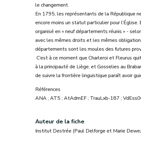
le changement.
En 1795, les représentants de la République ne s
encore moins un statut particulier pour l’Église
organisé en « neuf départements réunis » - selon
avec les mêmes droits et les mêmes obligations
départements sont les moules des futures provi
C’est à ce moment que Charleroi et Fleurus qu
à la principauté de Liège, et Gosselies au Braba
de suivre la frontière linguistique paraît avoir 
Références
ANA ; AT5 ; AtAdmEF ; TrauLxb-187 ; VdEss0
Auteur de la fiche
Institut Destrée (Paul Delforge et Marie Dewez)