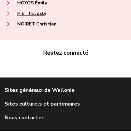
HOYOS Émily
PIETTE Josly
NOIRET Christian
Restez connecté
Portail de la Wallonie
Service public de Wallonie
Institut Jules Destrée
Parlement wallon
Agence Wallonne du Patrimoine
Géoportail de la Wallonie
Visit Wallonia
IWEPS