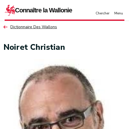
Aller au contenu principal
Dictionnaire Des Wallons
Noiret Christian