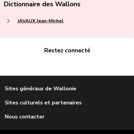
Dictionnaire des Wallons
JAVAUX Jean-Michel
Restez connecté
Portail de la Wallonie
Service public de Wallonie
Institut Jules Destrée
Parlement wallon
Agence Wallonne du Patrimoine
Géoportail de la Wallonie
Visit Wallonia
IWEPS
Formulaire de contact