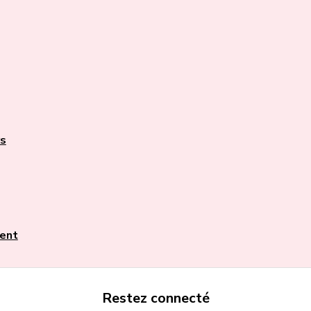
rs
ent
Restez connecté