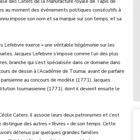
mille des Caters de la Manufacture royale de Tapis de
ues au moment des événements politiques consécutifs à
connu impose son nom et sa marque sur son temps, et sa
des Lefebvre exerce « une véritable hégémonie sur les
 Charles, Jacques Lefebvre s’impose comme l’un des plus
vres, branche qui s’est spécialisée dans ce domaine dans
s cours de dessin à l’Académie de Tournai, avant de parfaire
ie parisienne au concours de modèle (1771), Jacques
itution tournaisienne (1771), dont il devient ensuite le
cile Caters, il associe leurs deux patronymes et c’est
e distingue des autres « fèvres » de son temps. Cette
uvoirs détenus par quelques grandes familles