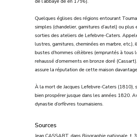
de l’abbaye de en 1796).
Quelques églises des régions entourant Tournai 
simples (chandelier, garnitures d’autel) ou plus e
sorties des ateliers de Lefebvre-Caters. Appel
lustres, garnitures, cheminées en marbre, etc.),
bustes d’hommes célèbres (empruntés à tous les
rehaussé d’ornements en bronze doré (Cassart).
assure la réputation de cette maison davantage qu
À la mort de Jacques Lefebvre-Caters (1810), sa
bien prospérer jusque dans les années 1820. Av
dynastie d’orfèvres tournaisiens.
Sources
Jean CASSART, dans
Biographie nationale
, t.