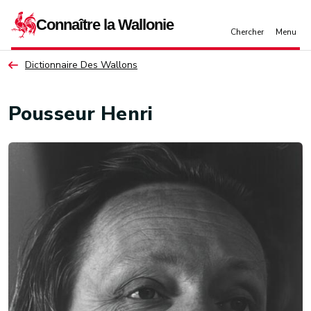
Aller au contenu principal
Dictionnaire Des Wallons
Pousseur Henri