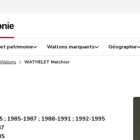
 et patrimoine
Wallons marquants
Géographie
 Wallons
WATHELET Melchior
5 ; 1985-1987 ; 1988-1991 ; 1992-1995
87
85