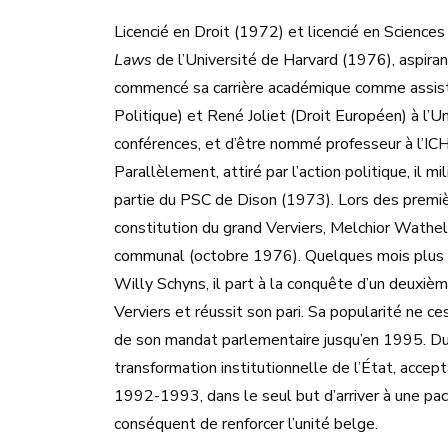
Licencié en Droit (1972) et licencié en Science
Laws
de l’Université de Harvard (1976), aspi
commencé sa carrière académique comme assist
Politique) et René Joliet (Droit Européen) à l’U
conférences, et d’être nommé professeur à l’I
Parallèlement, attiré par l’action politique, il 
partie du PSC de Dison (1973). Lors des premiè
constitution du grand Verviers, Melchior Wathelet
communal (octobre 1976). Quelques mois plus 
Willy Schyns, il part à la conquête d’un deuxi
Verviers et réussit son pari. Sa popularité ne c
de son mandat parlementaire jusqu’en 1995. Dur
transformation institutionnelle de l’État, acc
1992-1993, dans le seul but d’arriver à une pac
conséquent de renforcer l’unité belge.