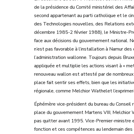
de la présidence du Comité ministériel des Affa
second appartenant au parti catholique et le ci
des Technologies nouvelles, des Relations exté
décembre 1985-2 février 1988), le Ministre-Prés
face aux décisions du gouvernement national. Né
n’est pas favorable à l’installation à Namur des
l’administration wallonne. Toujours depuis Bruxel
appliquée et multiplie les actions visant à « m
renouveau wallon est attesté par de nombreux o
place fait sentir ses effets, bien que les initia
régionale, comme Melchior Wathelet l’exprimera
Éphémère vice-président du bureau du Conseil r
place du gouvernement Martens VIII, Melchior 
pas quitter avant 1995. Vice-Premier-ministre e
fonction et ces compétences au lendemain des