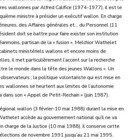
ires wallonnes par Alfred Califice (1974-1977), il est le
nquième ministre à présider un exécutif wallon. En charge
rieures, des Affaires générales et… du Personnel (11
ident doit se battre pour faire exister son institution
anmoins, partisan de la « fusion », Melchior Wathelet
 cabinets ministériels wallons et encore moins de
les, il met particulièrement l’accent sur la recherche
ettre le monde dans la tête des jeunes Wallons ». Un
bservateurs ; la politique volontariste qui est mise en
tives wallonnes se heurtent aux limites de l’autonomie
 dans son « Appel de Petit-Rechain » (juin 1987).
égional wallon (3 février-10 mai 1988) durant la mise en
Wathelet accède au gouvernement national qu’il ne va
n charge de la Justice (10 mai 1988), il conserve cette
 élections de novembre 1991 jusqu’au 21 mai 1995.