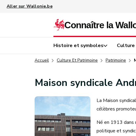
Aller au contenu principal
Histoire et symboles
Culture
Accueil
Culture Et Patrimoine
Patrimoine
Maison syndicale And
La Maison syndica
célèbres promoteu
Né en 1913 dans un
politique et syndic