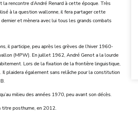
fait la rencontre d’André Renard à cette époque. Très
lisé à la question wallonne, il fera partager cette
 dernier et mènera avec lui tous les grands combats
s, il participe, peu après les grèves de l’hiver 1960-
allon (MPW). En juillet 1962, André Genot a la lourde
itement. Lors de la fixation de la frontière linguistique,
 Il plaidera également sans relâche pour la constitution
TB.
squ’au milieu des années 1970, peu avant son décès.
, à titre posthume, en 2012.