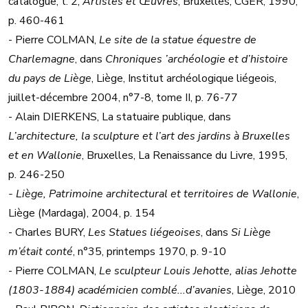
catalogue, t. 2,
Artistes et Œuvres
, Bruxelles, CGER, 1990,
p. 460-461
- Pierre COLMAN,
Le site de la statue équestre de
Charlemagne
, dans
Chroniques ’archéologie et d’histoire
du pays de Liège
, Liège, Institut archéologique liégeois,
juillet-décembre 2004, n°7-8, tome II, p. 76-77
- Alain DIERKENS, La statuaire publique, dans
L’architecture, la sculpture et l’art des jardins à Bruxelles
et en Wallonie
, Bruxelles, La Renaissance du Livre, 1995,
p. 246-250
- Liège, Patrimoine architectural et territoires de Wallonie
,
Liège (Mardaga), 2004, p. 154
- Charles BURY,
Les Statues liégeoises
, dans
Si Liège
m’était conté
, n°35, printemps 1970, p. 9-10
- Pierre COLMAN,
Le sculpteur Louis Jehotte, alias Jehotte
(1803-1884) académicien comblé...d’avanies
, Liège, 2010