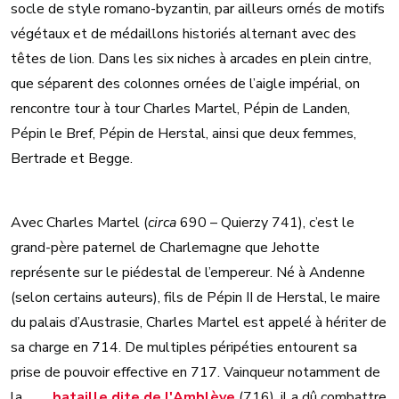
socle de style romano-byzantin, par ailleurs ornés de motifs
végétaux et de médaillons historiés alternant avec des
têtes de lion. Dans les six niches à arcades en plein cintre,
que séparent des colonnes ornées de l’aigle impérial, on
rencontre tour à tour Charles Martel, Pépin de Landen,
Pépin le Bref, Pépin de Herstal, ainsi que deux femmes,
Bertrade et Begge.
Avec Charles Martel (
circa
690 – Quierzy 741), c’est le
grand-père paternel de Charlemagne que Jehotte
représente sur le piédestal de l’empereur. Né à Andenne
(selon certains auteurs), fils de Pépin II de Herstal, le maire
du palais d’Austrasie, Charles Martel est appelé à hériter de
sa charge en 714. De multiples péripéties entourent sa
prise de pouvoir effective en 717. Vainqueur notamment de
la
bataille dite de l'Amblève
(716), il a dû combattre