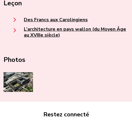
Leçon
Des Francs aux Carolingiens
L’architecture en pays wallon (du Moyen Âge
au XVIIIe siècle)
Photos
Restez connecté