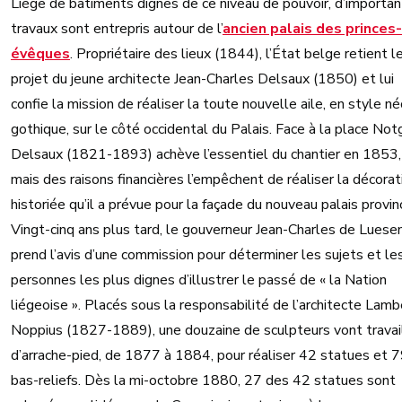
Liège de bâtiments dignes de ce niveau de pouvoir, d’importan
travaux sont entrepris autour de l’
ancien palais des princes-
évêques
. Propriétaire des lieux (1844), l’État belge retient l
projet du jeune architecte Jean-Charles Delsaux (1850) et lui
confie la mission de réaliser la toute nouvelle aile, en style né
gothique, sur le côté occidental du Palais. Face à la place Not
Delsaux (1821-1893) achève l’essentiel du chantier en 1853,
mais des raisons financières l’empêchent de réaliser la décorat
historiée qu’il a prévue pour la façade du nouveau palais provinc
Vingt-cinq ans plus tard, le gouverneur Jean-Charles de Lues
prend l’avis d’une commission pour déterminer les sujets et le
personnes les plus dignes d’illustrer le passé de « la Nation
liégeoise ». Placés sous la responsabilité de l’architecte Lamb
Noppius (1827-1889), une douzaine de sculpteurs vont travai
d’arrache-pied, de 1877 à 1884, pour réaliser 42 statues et 
bas-reliefs. Dès la mi-octobre 1880, 27 des 42 statues sont