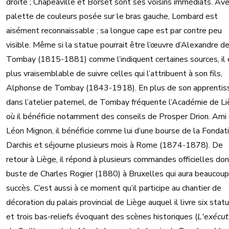
droite ; Chapeaville et Borset sont ses voisins immédiats. Ave
palette de couleurs posée sur le bras gauche, Lombard est
aisément reconnaissable ; sa longue cape est par contre peu
visible. Même si la statue pourrait être l’œuvre d’Alexandre d
Tombay (1815-1881) comme l’indiquent certaines sources, il 
plus vraisemblable de suivre celles qui l’attribuent à son fils,
Alphonse de Tombay (1843-1918). En plus de son apprentis
dans l’atelier paternel, de Tombay fréquente l’Académie de L
où il bénéficie notamment des conseils de Prosper Drion. Ami
Léon Mignon, il bénéficie comme lui d’une bourse de la Fondat
Darchis et séjourne plusieurs mois à Rome (1874-1878). De
retour à Liège, il répond à plusieurs commandes officielles don
buste de Charles Rogier (1880) à Bruxelles qui aura beaucou
succès. C’est aussi à ce moment qu’il participe au chantier de
décoration du palais provincial de Liège auquel il livre six stat
et trois bas-reliefs évoquant des scènes historiques (
L'exécut