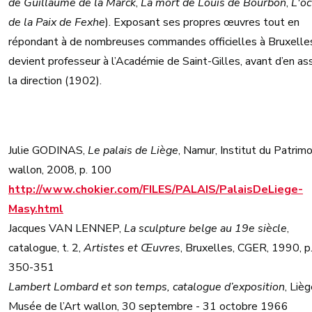
de Guillaume de la Marck
,
La mort de Louis de Bourbon
,
L'oc
de la Paix de Fexhe
). Exposant ses propres œuvres tout en
répondant à de nombreuses commandes officielles à Bruxelles,
devient professeur à l’Académie de Saint-Gilles, avant d’en as
la direction (1902).
Julie GODINAS,
Le palais de Liège
, Namur, Institut du Patrim
wallon, 2008, p. 100
http://www.chokier.com/FILES/PALAIS/PalaisDeLiege-
Masy.html
Jacques VAN LENNEP,
La sculpture belge au 19e siècle
,
catalogue, t. 2,
Artistes et Œuvres
, Bruxelles, CGER, 1990, p
350-351
Lambert Lombard et son temps, catalogue d’exposition
, Lièg
Musée de l’Art wallon, 30 septembre - 31 octobre 1966